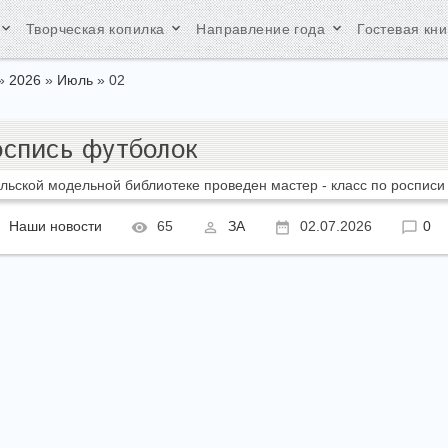
yboard_arrow_down
keyboard_arrow_down
keyboard_arrow_down
Творческая копилка
Направление года
Гостевая кни
»
2026
»
Июль
»
02
оспись футболок
ельской модельной библиотеке проведен мастер - класс по росписи
Наши новости
65
ЗА
02.07.2026
0