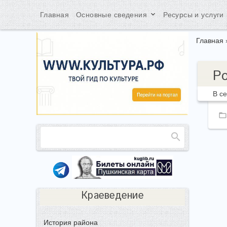
keyboard_arrow_down
ke
Главная
Основные сведения
Ресурсы и услуги
Главная
Р
В с
Краеведение
История района