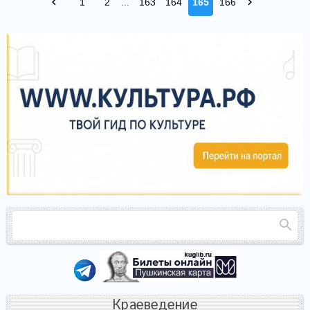
1
2
...
163
164
165
166
Краеведение