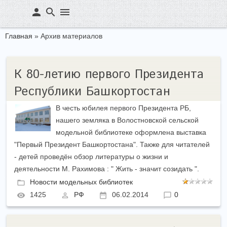
person
search
menu
Главная
»
Архив материалов
К 80-летию первого Президента
Республики Башкортостан
В честь юбилея первого Президента РБ,
нашего земляка в Волостновской сельской
модельной библиотеке оформлена выставка
"Первый Президент Башкортостана". Также для читателей
- детей проведён обзор литературы о жизни и
деятельности М. Рахимова : " Жить - значит созидать ".
Новости модельных библиотек
1425
РФ
06.02.2014
0