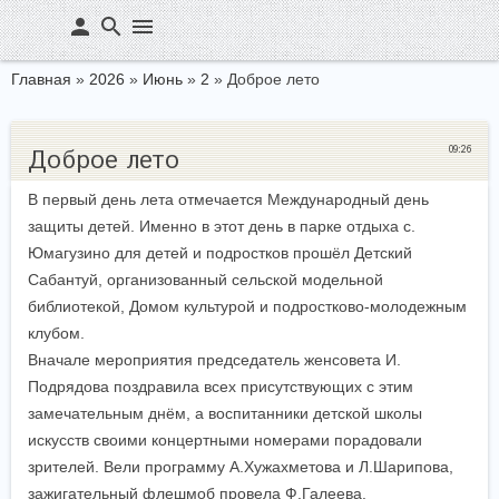
person
search
menu
Главная
»
2026
»
Июнь
»
2
» Доброе лето
09:26
Доброе лето
В первый день лета отмечается Международный день
защиты детей. Именно в этот день в парке отдыха с.
Юмагузино для детей и подростков прошёл Детский
Сабантуй, организованный сельской модельной
библиотекой, Домом культурой и подростково-молодежным
клубом.
Вначале мероприятия председатель женсовета И.
Подрядова поздравила всех присутствующих с этим
замечательным днём, а воспитанники детской школы
искусств своими концертными номерами порадовали
зрителей. Вели программу А.Хужахметова и Л.Шарипова,
зажигательный флешмоб провела Ф.Галеева.