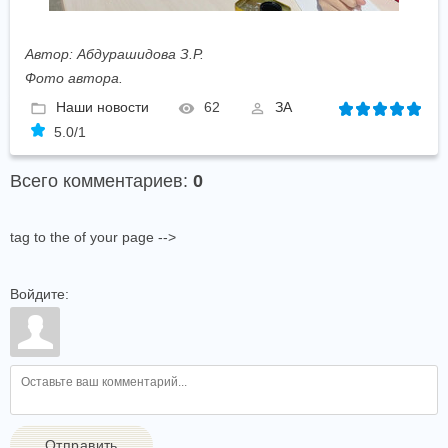
Автор: Абдурашидова З.Р.
Фото автора.
Наши новости
62
ЗА
5.0
/
1
Всего комментариев
:
0
tag to the of your page -->
Войдите:
Отправить