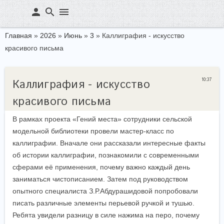
person
search
menu
Главная
»
2026
»
Июнь
»
3
» Каллиграфия - искусство
красивого письма
10:37
Каллиграфия - искусство
красивого письма
В рамках проекта «Гений места» сотрудники сельской
модельной библиотеки провели мастер-класс по
каллиграфии. Вначале они рассказали интересные факты
об истории каллиграфии, познакомили с современными
сферами её применения, почему важно каждый день
заниматься чистописанием. Затем под руководством
опытного специалиста З.Р.Абдурашидовой попробовали
писать различные элементы перьевой ручкой и тушью.
Ребята увидели разницу в силе нажима на перо, почему