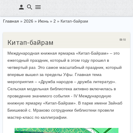
person
search
menu
Главная
»
2026
»
Июнь
»
2
» Китап-байрам
09:10
Китап-байрам
Международная книжная ярмарка «Китап-Байрам» – это
ежегодный праздник, который в этом году прошел в
четвертый раз. Это самое масштабный праздник, который
впервые вышел за пределы Уфы. Главная тема
мероприятия – «Дружба народов – дружба литератур».
Сельская модельная библиотека активно включилась в
проведение значимого события - IV Международную
книжную ярмарку «Китап-Байрам». В парке имени Зайнаб
Биишевой с. Мраково сотрудники библиотеки провели
мастер-класс по каллиграфии.