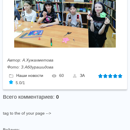
Автор: А.Хужахметова
Фото: З.Абдурашидова
Наши новости
60
ЗА
5.0
/
1
Всего комментариев
:
0
tag to the of your page -->
Войдите: