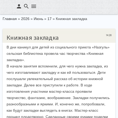
person
search
menu
Главная
»
2026
»
Июнь
»
17
» Книжная закладка
14:28
Книжная закладка
В дни каникул для детей из социального приюта «Назгуль»
сельская библиотека провела час творчества «Книжная
закладка».
В начале занятия вспомнили, для чего нужна закладка, из
чего изготавливают закладку и как ей пользоваться. Дети
послушали увлекательный рассказ об истории книжной
закладки. Далее все приступили к работе. В ходе
изготовления участники мастер-класса проявили
творчество, фантазию, воображение. Закладки получились
разнообразными и яркими. И, конечно же, попробовали,
как будут закладки выглядеть в книгах. Мастер-класс
прошел плодотворно. Сделанные своими руками поделки