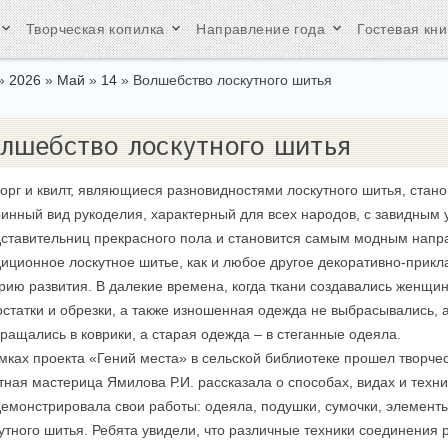
yboard_arrow_down
keyboard_arrow_down
keyboard_arrow_down
Творческая копилка
Направление года
Гостевая кни
»
2026
»
Май
»
14
» Волшебство лоскутного шитья
лшебство лоскутного шитья
орг и квилт, являющиеся разновидностями лоскутного шитья, стан
инный вид рукоделия, характерный для всех народов, с завидным 
ставительниц прекрасного пола и становится самым модным напра
иционное лоскутное шитье, как и любое другое декоративно-прикл
рию развития. В далекие времена, когда ткани создавались женщин
остатки и обрезки, а также изношенная одежда не выбрасывались, 
ращались в коврики, а старая одежда – в стеганные одеяла.
мках проекта «Гений места» в сельской библиотеке прошел творче
ная мастерица Ямилова Р.И. рассказала о способах, видах и техник
емонстрировала свои работы: одеяла, подушки, сумочки, элементы
утного шитья. Ребята увидели, что различные техники соединения