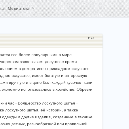
keyboard_arrow_down
га
Медиатека
10:48
овятся все более популярными в мире.
упорством завоевывает досуговое время
влением в декоративно-прикладном искусстве.
адное искусство, имеет богатую и интересную
ами вручную и в цене был каждый кусочек ткани,
а экономно использовались в хозяйстве. Обрезки
ский час «Волшебство лоскутного шитья».
е лоскутного шитья, её истории, а также
 одежды и другие изделия, созданные в технике
 разноцветных, разнообразной или правильной