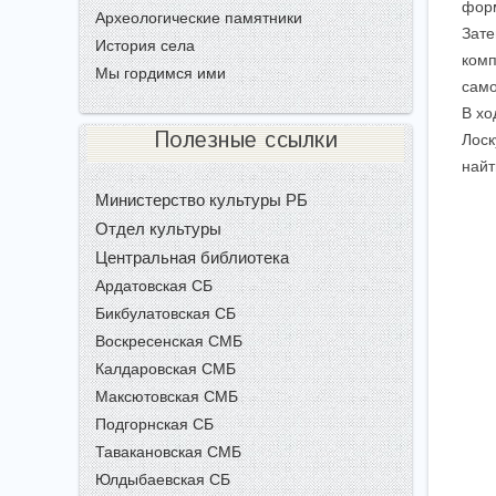
форм
Археологические памятники
Зате
История села
комп
Мы гордимся ими
само
В хо
Полезные ссылки
Лоск
найт
Министерство культуры РБ
Отдел культуры
Центральная библиотека
Ардатовская СБ
Бикбулатовская СБ
Воскресенская СМБ
Калдаровская СМБ
Максютовская СМБ
Подгорнская СБ
Тавакановская СМБ
Юлдыбаевская СБ