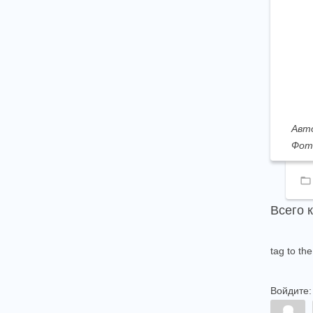
Авто
Фот
Всего 
tag to th
Войдите: