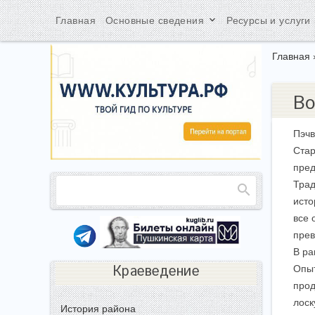
keyboard_arrow_down
ke
Главная
Основные сведения
Ресурсы и услуги
Главная
Во
Пэчв
Стар
пред
Трад
исто
все 
прев
В ра
Краеведение
Опыт
прод
лоск
История района