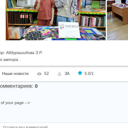
р: Абдурашидова З.Р.
о автора.
Наши новости
52
ЗА
5.0
/
1
комментариев
:
0
e of your page -->