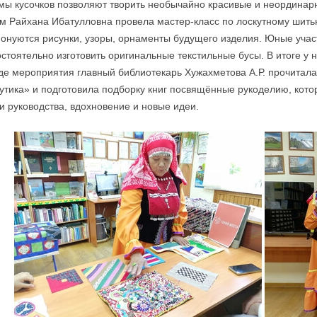
ы кусочков позволяют творить необычайно красивые и неординар
м Райхана Ибатулловна провела мастер-класс по лоскутному шитью
онуются рисунки, узоры, орнаменты будущего изделия. Юные уча
стоятельно изготовить оригинальные текстильные бусы. В итоге у 
де мероприятия главный библиотекарь Хужахметова А.Р. прочитал
утика» и подготовила подборку книг посвящённые рукоделию, кот
и руководства, вдохновение и новые идеи.